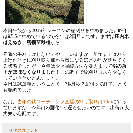
本日午後から2019年シーズンの稲刈りを始めました。昨年
は9/15に始めているので今年は2日早いです。まずは
庄内米
はえぬき、密播苗移植
から。
四隅の手刈りはしないでやっていますが、前年までは刈り
上げたときに刈り取り部から気になるほどの稲が落ちてく
る状態でしたが、今年は少々操縦方法を変えまして
稲の落
下がほぼなくなりました！
この調子で稲刈りロスを少なく
していきたいと思います。
今日は試運転ということで、3反部を2面刈って終了。とて
も順調でした！
なお、
去年の鉄コーティング直播の刈り取りは10/6
にやっ
ていますが、今年は2週間ほど遅らせたいのです。出荷が大
丈夫か心配です。
0 件のコメント: