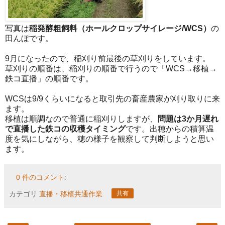
写真は
稲発酵粗飼料（ホールクロップサイレージ/WCS）
の
田んぼです。
9月になったので、稲刈り前最後の草刈りをしています。
草刈りの順番は、稲刈りの順番で行うので「WCS→移植→
鉄コ直播」の順番です。
WCSは9/9くらいになると取引先の畜産農家が刈り取りに来
ます。
移植は順調なので普通に稲刈りしますが、
問題は3か月遅れ
で直播した鉄コの収穫タイミング
です。出穂からの積算温
度を気にしながら、穂の様子を観察して判断しようと思い
ます。
0 件のコメント:
カテゴリ
直播・移植共通作業
共有