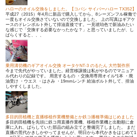
ハローのオイル交換をしました。【コバシ サイバーハロー TX352】
平成27（2015）年4月に新品で購入してから、8シーズンフル稼働で
一度もオイル交換さていないので交換しました。 上の写真はギアケ
ースのドレンボルト外して排油直後です。一見琥珀色で新油みたい
な感じで「交換する必要なかったかな？」と思っていましたが、し
ばらくすると、、、
乗用溝切機のギアオイル交換 オータケNT-3 のるたん 大竹製作所
今まで先代がやっていました。経営移譲後は私がやるのでマニュア
ル代わりの記録です。 用意するもの ・交換用専用オイル*1本 ・廃
油受け ・ウエス ・はさみ ・19mmレンチ 給油ボルト外して、排油
しやすくしました。
多目的田植機と直播移植作業機整備とか鉄コ播種準備はじめました
多目的田植機を先頭に鉄コ用直播作業機、移植作業機と出動順に倉
庫に入れ、ばらしていた部品の組み立てと整備完了しました。 まだ
直播の荒代かきしかやってませんが、明日から本代かきをはじめて1