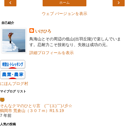
‹
›
ホーム
ウェブ バージョンを表示
自己紹介
いけひろ
鳥海山とその周辺の低山(出羽丘陵)で楽しんでいま
す。忍耐力こそ技術なり、失敗は成功の元。
詳細プロフィールを表示
にほんブログ村
マイブログ リスト
そんなクマのひとり言 (￣(エ)￣)ﾉ彡☆
鶴岡市 荒倉山（３０７ｍ）R1.5.19
7 年前
人気の投稿