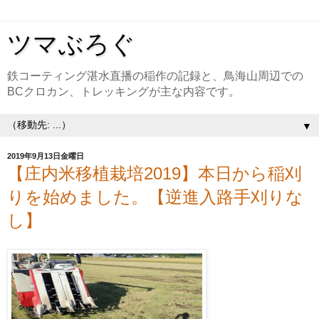
ツマぶろぐ
鉄コーティング湛水直播の稲作の記録と、鳥海山周辺での
BCクロカン、トレッキングが主な内容です。
▼
2019年9月13日金曜日
【庄内米移植栽培2019】本日から稲刈
りを始めました。【逆進入路手刈りな
し】