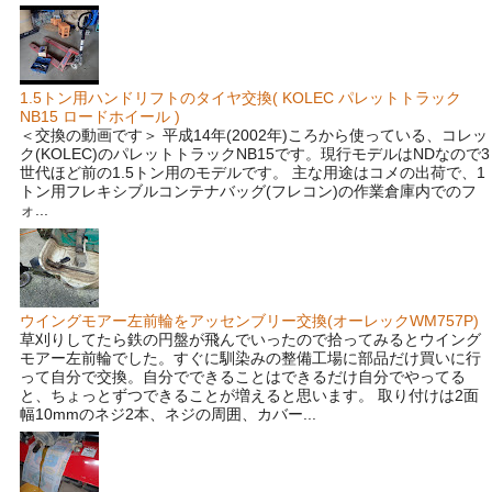
1.5トン用ハンドリフトのタイヤ交換( KOLEC パレットトラック
NB15 ロードホイール )
＜交換の動画です＞ 平成14年(2002年)ころから使っている、コレッ
ク(KOLEC)のパレットトラックNB15です。現行モデルはNDなので3
世代ほど前の1.5トン用のモデルです。 主な用途はコメの出荷で、1
トン用フレキシブルコンテナバッグ(フレコン)の作業倉庫内でのフ
ォ...
ウイングモアー左前輪をアッセンブリー交換(オーレックWM757P)
草刈りしてたら鉄の円盤が飛んでいったので拾ってみるとウイング
モアー左前輪でした。すぐに馴染みの整備工場に部品だけ買いに行
って自分で交換。自分でできることはできるだけ自分でやってる
と、ちょっとずつできることが増えると思います。 取り付けは2面
幅10mmのネジ2本、ネジの周囲、カバー...