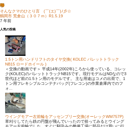
そんなクマのひとり言 (￣(エ)￣)ﾉ彡☆
鶴岡市 荒倉山（３０７ｍ）R1.5.19
7 年前
人気の投稿
1.5トン用ハンドリフトのタイヤ交換( KOLEC パレットトラック
NB15 ロードホイール )
＜交換の動画です＞ 平成14年(2002年)ころから使っている、コレッ
ク(KOLEC)のパレットトラックNB15です。現行モデルはNDなので3
世代ほど前の1.5トン用のモデルです。 主な用途はコメの出荷で、1
トン用フレキシブルコンテナバッグ(フレコン)の作業倉庫内でのフ
ォ...
ウイングモアー左前輪をアッセンブリー交換(オーレックWM757P)
草刈りしてたら鉄の円盤が飛んでいったので拾ってみるとウイング
モアー左前輪でした。すぐに馴染みの整備工場に部品だけ買いに行