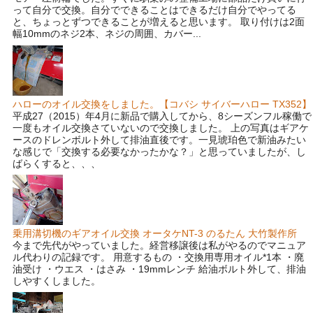
って自分で交換。自分でできることはできるだけ自分でやってる
と、ちょっとずつできることが増えると思います。 取り付けは2面
幅10mmのネジ2本、ネジの周囲、カバー...
ハローのオイル交換をしました。【コバシ サイバーハロー TX352】
平成27（2015）年4月に新品で購入してから、8シーズンフル稼働で
一度もオイル交換さていないので交換しました。 上の写真はギアケ
ースのドレンボルト外して排油直後です。一見琥珀色で新油みたい
な感じで「交換する必要なかったかな？」と思っていましたが、し
ばらくすると、、、
乗用溝切機のギアオイル交換 オータケNT-3 のるたん 大竹製作所
今まで先代がやっていました。経営移譲後は私がやるのでマニュア
ル代わりの記録です。 用意するもの ・交換用専用オイル*1本 ・廃
油受け ・ウエス ・はさみ ・19mmレンチ 給油ボルト外して、排油
しやすくしました。