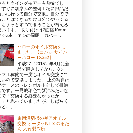
みるとウイングモアー左前輪でし
。すぐに馴染みの整備工場に部品だ
買いに行って自分で交換。自分でで
ることはできるだけ自分でやってる
、ちょっとずつできることが増える
思います。 取り付けは2面幅10mm
ネジ2本、ネジの周囲、カバー...
ハローのオイル交換をし
ました。【コバシ サイバ
ーハロー TX352】
平成27（2015）年4月に新
品で購入してから、8シー
ンフル稼働で一度もオイル交換さて
ないので交換しました。 上の写真は
アケースのドレンボルト外して排油
後です。一見琥珀色で新油みたいな
じで「交換する必要なかったか
？」と思っていましたが、しばらく
ると、、、
乗用溝切機のギアオイル
交換 オータケNT-3 のるた
ん 大竹製作所