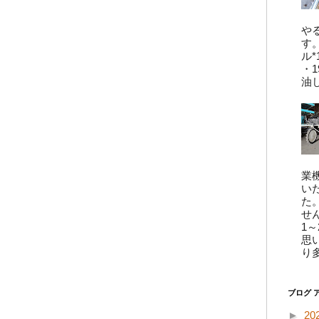
や
す
ル*
・
油
業
い
た
せ
1
思
り
ブログ 
►
20