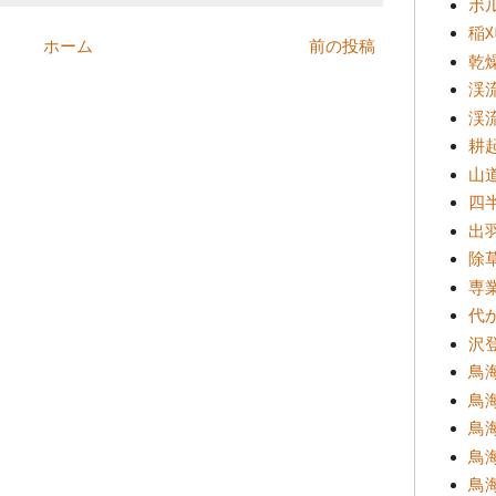
ボ
稲
ホーム
前の投稿
乾
渓
渓
耕
山
四半
出
除
専
代
沢登
鳥海
鳥
鳥海
鳥海
鳥海