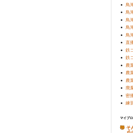
鳥海
鳥海
鳥
鳥海
鳥海
直
鉄
鉄
農
農
農
廃
密
練
マイブロ
そ
彡