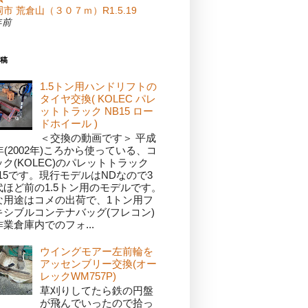
市 荒倉山（３０７ｍ）R1.5.19
年前
稿
1.5トン用ハンドリフトの
タイヤ交換( KOLEC パレ
ットトラック NB15 ロー
ドホイール )
＜交換の動画です＞ 平成
年(2002年)ころから使っている、コ
ック(KOLEC)のパレットトラック
B15です。現行モデルはNDなので3
代ほど前の1.5トン用のモデルです。
な用途はコメの出荷で、1トン用フ
キシブルコンテナバッグ(フレコン)
業倉庫内でのフォ...
ウイングモアー左前輪を
アッセンブリー交換(オー
レックWM757P)
草刈りしてたら鉄の円盤
が飛んでいったので拾っ