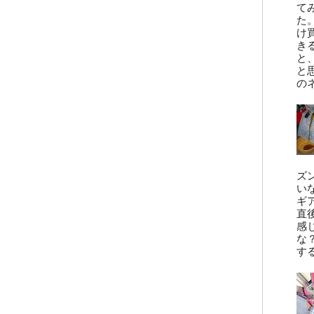
て
た
け
き
と
と
の
ズ
い
ギ
直
感
な
す