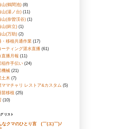
山(鶴間池)
(8)
山(湯ノ台)
(11)
海山(奈曽渓谷)
(1)
山(鉾立)
(1)
山(万助)
(2)
播・移植共通作業
(17)
コーティング湛水直播
(61)
コ直播月報
(11)
業稲作手伝い
(24)
業機械
(21)
業土木
(7)
棄ママチャリ レストア&カスタム
(5)
播苗移植
(25)
習
(10)
グ リスト
んなクマのひとり言 (￣(エ)￣)ﾉ
☆