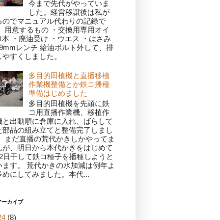
今まで先代がやっていま
した。経営移譲後は私が
るのでマニュアル代わりの記録で
。 用意するもの ・交換用専用オイ
1本 ・廃油受け ・ウエス ・はさみ
19mmレンチ 給油ボルト外して、排
しやすくしました。
多目的田植機と直播移植
作業機整備とか鉄コ播種
準備はじめました
多目的田植機を先頭に鉄
コ用直播作業機、移植作
機と出動順に倉庫に入れ、ばらして
た部品の組み立てと整備完了しまし
。 まだ直播の荒代かきしかやってま
んが、明日から本代かきをはじめて
～2日干して鉄コ種子を播種しようと
います。 荒代かきの水加減は例年よ
多めにしてみました。本代...
アーカイブ
24
(8)