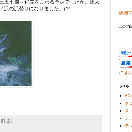
～三五七掛～鉾立をまわる予定でしたが、達人
ノ沢の沢登りになりました。(^^
詳細
このブロ
にほ
ラベル
B
ク
ス
テ
テ