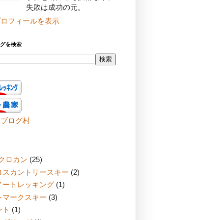
失敗は成功の元。
プロフィールを表示
グを検索
んブログ村
Cクロカン
(25)
ロスカントリースキー
(2)
ノートレッキング
(1)
レマークスキー
(3)
ント
(1)