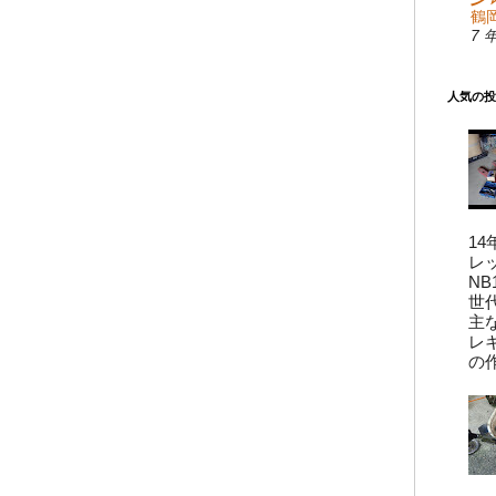
鶴岡
7 
人気の投
14
レ
N
世
主
レ
の作