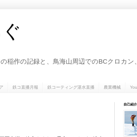
ろぐ
の稲作の記録と、鳥海山周辺でのBCクロカン
ア
鉄コ直播月報
鉄コーティング湛水直播
農業機械
Yo
自己紹介