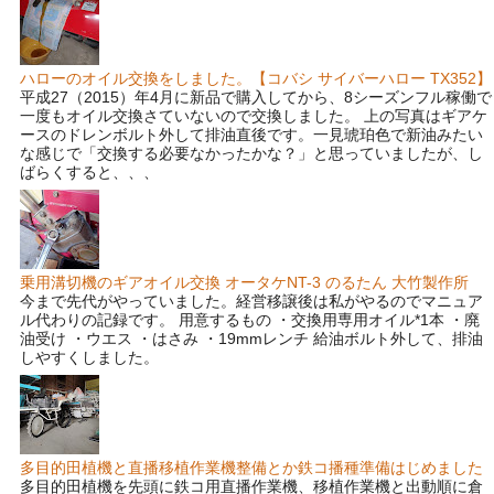
ハローのオイル交換をしました。【コバシ サイバーハロー TX352】
平成27（2015）年4月に新品で購入してから、8シーズンフル稼働で
一度もオイル交換さていないので交換しました。 上の写真はギアケ
ースのドレンボルト外して排油直後です。一見琥珀色で新油みたい
な感じで「交換する必要なかったかな？」と思っていましたが、し
ばらくすると、、、
乗用溝切機のギアオイル交換 オータケNT-3 のるたん 大竹製作所
今まで先代がやっていました。経営移譲後は私がやるのでマニュア
ル代わりの記録です。 用意するもの ・交換用専用オイル*1本 ・廃
油受け ・ウエス ・はさみ ・19mmレンチ 給油ボルト外して、排油
しやすくしました。
多目的田植機と直播移植作業機整備とか鉄コ播種準備はじめました
多目的田植機を先頭に鉄コ用直播作業機、移植作業機と出動順に倉