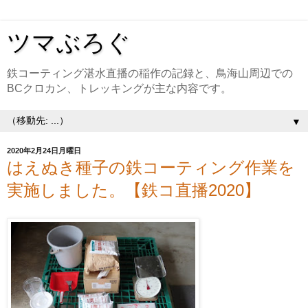
ツマぶろぐ
鉄コーティング湛水直播の稲作の記録と、鳥海山周辺での
BCクロカン、トレッキングが主な内容です。
▼
2020年2月24日月曜日
はえぬき種子の鉄コーティング作業を
実施しました。【鉄コ直播2020】