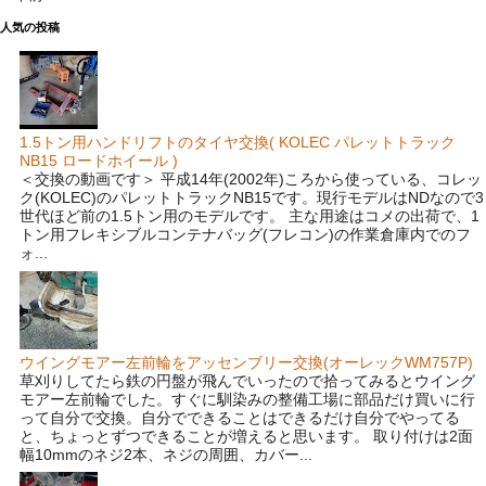
人気の投稿
1.5トン用ハンドリフトのタイヤ交換( KOLEC パレットトラック
NB15 ロードホイール )
＜交換の動画です＞ 平成14年(2002年)ころから使っている、コレッ
ク(KOLEC)のパレットトラックNB15です。現行モデルはNDなので3
世代ほど前の1.5トン用のモデルです。 主な用途はコメの出荷で、1
トン用フレキシブルコンテナバッグ(フレコン)の作業倉庫内でのフ
ォ...
ウイングモアー左前輪をアッセンブリー交換(オーレックWM757P)
草刈りしてたら鉄の円盤が飛んでいったので拾ってみるとウイング
モアー左前輪でした。すぐに馴染みの整備工場に部品だけ買いに行
って自分で交換。自分でできることはできるだけ自分でやってる
と、ちょっとずつできることが増えると思います。 取り付けは2面
幅10mmのネジ2本、ネジの周囲、カバー...