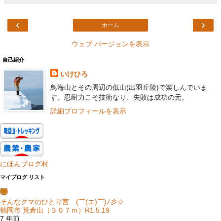
‹
›
ホーム
ウェブ バージョンを表示
自己紹介
いけひろ
鳥海山とその周辺の低山(出羽丘陵)で楽しんでいま
す。忍耐力こそ技術なり、失敗は成功の元。
詳細プロフィールを表示
にほんブログ村
マイブログ リスト
そんなクマのひとり言 (￣(エ)￣)ﾉ彡☆
鶴岡市 荒倉山（３０７ｍ）R1.5.19
7 年前