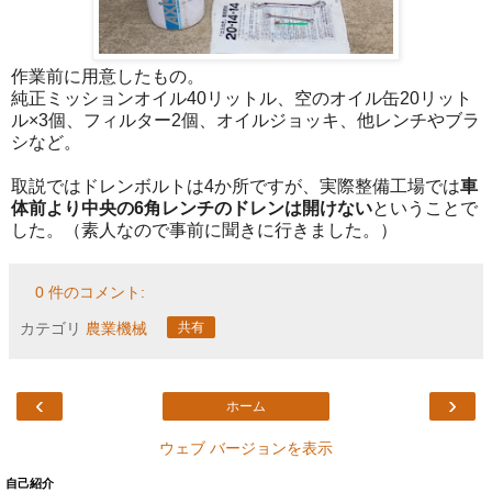
作業前に用意したもの。
純正ミッションオイル40リットル、空のオイル缶20リット
ル×3個、フィルター2個、オイルジョッキ、他レンチやブラ
シなど。
取説ではドレンボルトは4か所ですが、実際整備工場では
車
体前より中央の6角レンチのドレンは開けない
ということで
した。（素人なので事前に聞きに行きました。）
0 件のコメント:
カテゴリ
農業機械
共有
‹
›
ホーム
ウェブ バージョンを表示
自己紹介