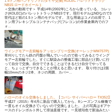
1.5トン用ハンドリフトのタイヤ交換( KOLEC パレットトラック
NB15 ロードホイール )
＜交換の動画です＞ 平成14年(2002年)ころから使っている、コレッ
ク(KOLEC)のパレットトラックNB15です。現行モデルはNDなので3
世代ほど前の1.5トン用のモデルです。 主な用途はコメの出荷で、1
トン用フレキシブルコンテナバッグ(フレコン)の作業倉庫内でのフ
ォ...
ウイングモアー左前輪をアッセンブリー交換(オーレックWM757P)
草刈りしてたら鉄の円盤が飛んでいったので拾ってみるとウイング
モアー左前輪でした。すぐに馴染みの整備工場に部品だけ買いに行
って自分で交換。自分でできることはできるだけ自分でやってる
と、ちょっとずつできることが増えると思います。 取り付けは2面
幅10mmのネジ2本、ネジの周囲、カバー...
ハローのオイル交換をしました。【コバシ サイバーハロー TX352】
平成27（2015）年4月に新品で購入してから、8シーズンフル稼働で
一度もオイル交換さていないので交換しました。 上の写真はギアケ
ースのドレンボルト外して排油直後です。一見琥珀色で新油みたい