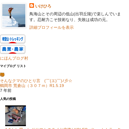
いけひろ
鳥海山とその周辺の低山(出羽丘陵)で楽しんでいま
す。忍耐力こそ技術なり、失敗は成功の元。
詳細プロフィールを表示
にほんブログ村
マイブログ リスト
そんなクマのひとり言 (￣(エ)￣)ﾉ彡☆
鶴岡市 荒倉山（３０７ｍ）R1.5.19
7 年前
人気の投稿