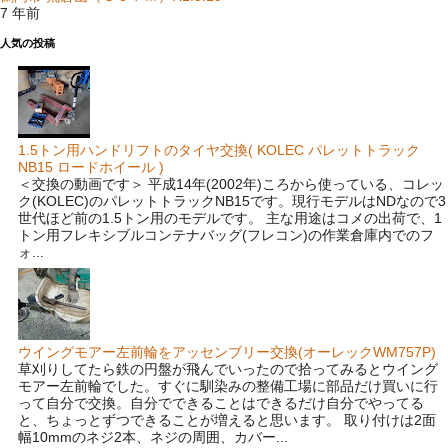
7 年前
人気の投稿
1.5トン用ハンドリフトのタイヤ交換( KOLEC パレットトラック
NB15 ロードホイール )
＜交換の動画です＞ 平成14年(2002年)ころから使っている、コレッ
ク(KOLEC)のパレットトラックNB15です。現行モデルはNDなので3
世代ほど前の1.5トン用のモデルです。 主な用途はコメの出荷で、1
トン用フレキシブルコンテナバッグ(フレコン)の作業倉庫内でのフ
ォ...
ウイングモアー左前輪をアッセンブリー交換(オーレックWM757P)
草刈りしてたら鉄の円盤が飛んでいったので拾ってみるとウイング
モアー左前輪でした。すぐに馴染みの整備工場に部品だけ買いに行
って自分で交換。自分でできることはできるだけ自分でやってる
と、ちょっとずつできることが増えると思います。 取り付けは2面
幅10mmのネジ2本、ネジの周囲、カバー...