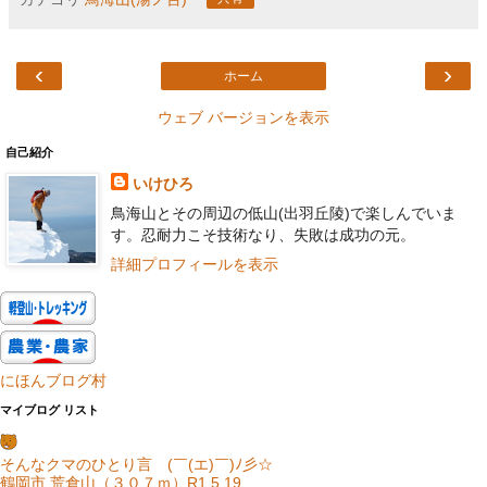
‹
›
ホーム
ウェブ バージョンを表示
自己紹介
いけひろ
鳥海山とその周辺の低山(出羽丘陵)で楽しんでいま
す。忍耐力こそ技術なり、失敗は成功の元。
詳細プロフィールを表示
にほんブログ村
マイブログ リスト
そんなクマのひとり言 (￣(エ)￣)ﾉ彡☆
鶴岡市 荒倉山（３０７ｍ）R1.5.19