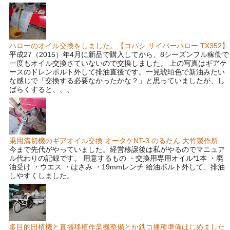
ハローのオイル交換をしました。【コバシ サイバーハロー TX352】
平成27（2015）年4月に新品で購入してから、8シーズンフル稼働で
一度もオイル交換さていないので交換しました。 上の写真はギアケ
ースのドレンボルト外して排油直後です。一見琥珀色で新油みたい
な感じで「交換する必要なかったかな？」と思っていましたが、し
ばらくすると、、、
乗用溝切機のギアオイル交換 オータケNT-3 のるたん 大竹製作所
今まで先代がやっていました。経営移譲後は私がやるのでマニュア
ル代わりの記録です。 用意するもの ・交換用専用オイル*1本 ・廃
油受け ・ウエス ・はさみ ・19mmレンチ 給油ボルト外して、排油
しやすくしました。
多目的田植機と直播移植作業機整備とか鉄コ播種準備はじめました