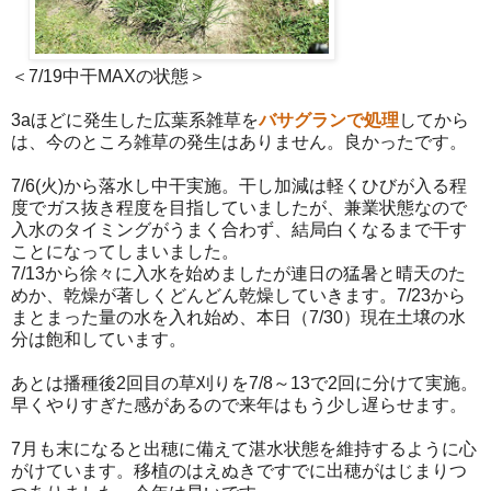
＜7/19中干MAXの状態＞
3aほどに発生した広葉系雑草を
バサグランで処理
してから
は、今のところ雑草の発生はありません。良かったです。
7/6(火)から落水し中干実施。干し加減は軽くひびが入る程
度でガス抜き程度を目指していましたが、兼業状態なので
入水のタイミングがうまく合わず、結局白くなるまで干す
ことになってしまいました。
7/13から徐々に入水を始めましたが連日の猛暑と晴天のた
めか、乾燥が著しくどんどん乾燥していきます。7/23から
まとまった量の水を入れ始め、本日（7/30）現在土壌の水
分は飽和しています。
あとは播種後2回目の草刈りを7/8～13で2回に分けて実施。
早くやりすぎた感があるので来年はもう少し遅らせます。
7月も末になると出穂に備えて湛水状態を維持するように心
がけています。移植のはえぬきですでに出穂がはじまりつ