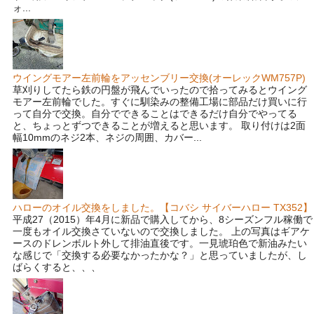
ォ...
ウイングモアー左前輪をアッセンブリー交換(オーレックWM757P)
草刈りしてたら鉄の円盤が飛んでいったので拾ってみるとウイング
モアー左前輪でした。すぐに馴染みの整備工場に部品だけ買いに行
って自分で交換。自分でできることはできるだけ自分でやってる
と、ちょっとずつできることが増えると思います。 取り付けは2面
幅10mmのネジ2本、ネジの周囲、カバー...
ハローのオイル交換をしました。【コバシ サイバーハロー TX352】
平成27（2015）年4月に新品で購入してから、8シーズンフル稼働で
一度もオイル交換さていないので交換しました。 上の写真はギアケ
ースのドレンボルト外して排油直後です。一見琥珀色で新油みたい
な感じで「交換する必要なかったかな？」と思っていましたが、し
ばらくすると、、、