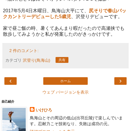
2017年5月4日木曜日、鳥海山大平にて、
尻そりで春山バッ
クカントリーデビューした5歳児
、沢登りデビューです。
家で昼ご飯の時、暑くてあんまり暇だったので高瀬挟でも
散歩してみようかと私が発案したのがきっかけです。
2 件のコメント:
カテゴリ
沢登り(鳥海山)
共有
‹
›
ホーム
ウェブ バージョンを表示
自己紹介
いけひろ
鳥海山とその周辺の低山(出羽丘陵)で楽しんでいま
す。忍耐力こそ技術なり、失敗は成功の元。