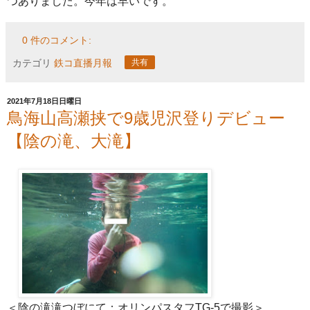
つありました。今年は早いです。
0 件のコメント:
カテゴリ
鉄コ直播月報
共有
2021年7月18日日曜日
鳥海山高瀬挟で9歳児沢登りデビュー
【陰の滝、大滝】
＜陰の滝滝つぼにて：オリンパスタフTG-5で撮影＞