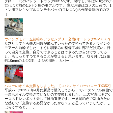
ク(KOLEC)のパレットトラックNB15です。現行モデルはNDなので3
世代ほど前の1.5トン用のモデルです。 主な用途はコメの出荷で、1
トン用フレキシブルコンテナバッグ(フレコン)の作業倉庫内でのフ
ォ...
ウイングモアー左前輪をアッセンブリー交換(オーレックWM757P)
草刈りしてたら鉄の円盤が飛んでいったので拾ってみるとウイング
モアー左前輪でした。すぐに馴染みの整備工場に部品だけ買いに行
って自分で交換。自分でできることはできるだけ自分でやってる
と、ちょっとずつできることが増えると思います。 取り付けは2面
幅10mmのネジ2本、ネジの周囲、カバー...
ハローのオイル交換をしました。【コバシ サイバーハロー TX352】
平成27（2015）年4月に新品で購入してから、8シーズンフル稼働で
一度もオイル交換さていないので交換しました。 上の写真はギアケ
ースのドレンボルト外して排油直後です。一見琥珀色で新油みたい
な感じで「交換する必要なかったかな？」と思っていましたが、し
ばらくすると、、、