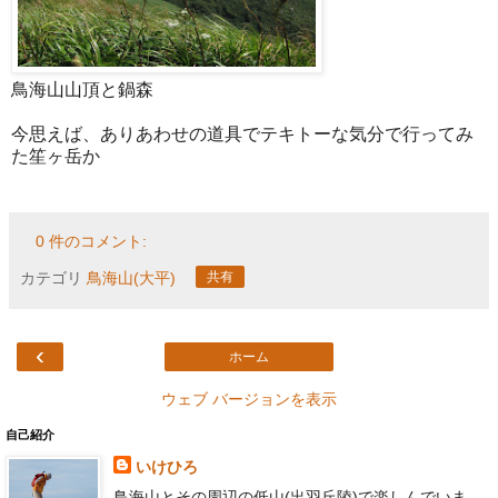
鳥海山山頂と鍋森
今思えば、ありあわせの道具でテキトーな気分で行ってみ
た笙ヶ岳か
0 件のコメント:
カテゴリ
鳥海山(大平)
共有
‹
ホーム
ウェブ バージョンを表示
自己紹介
いけひろ
鳥海山とその周辺の低山(出羽丘陵)で楽しんでいま