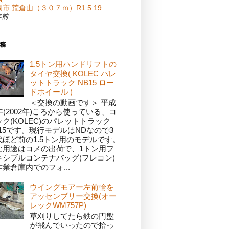
市 荒倉山（３０７ｍ）R1.5.19
年前
稿
1.5トン用ハンドリフトの
タイヤ交換( KOLEC パレ
ットトラック NB15 ロー
ドホイール )
＜交換の動画です＞ 平成
年(2002年)ころから使っている、コ
ック(KOLEC)のパレットトラック
B15です。現行モデルはNDなので3
代ほど前の1.5トン用のモデルです。
な用途はコメの出荷で、1トン用フ
キシブルコンテナバッグ(フレコン)
業倉庫内でのフォ...
ウイングモアー左前輪を
アッセンブリー交換(オー
レックWM757P)
草刈りしてたら鉄の円盤
が飛んでいったので拾っ