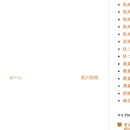
鳥海
鳥海
鳥
鳥海
鳥海
直
鉄
鉄
農
農
ホーム
前の投稿
農
廃
密
練
マイブロ
そ
彡