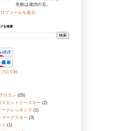
失敗は成功の元。
プロフィールを表示
グを検索
んブログ村
Cクロカン
(25)
ロスカントリースキー
(2)
ノートレッキング
(1)
レマークスキー
(3)
ント
(1)