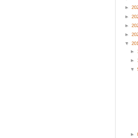
►
20
►
20
►
20
►
20
▼
20
►
►
▼
►