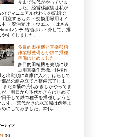
今まで先代がやっていま
した。経営移譲後は私が
るのでマニュアル代わりの記録で
。 用意するもの ・交換用専用オイ
1本 ・廃油受け ・ウエス ・はさみ
19mmレンチ 給油ボルト外して、排
しやすくしました。
多目的田植機と直播移植
作業機整備とか鉄コ播種
準備はじめました
多目的田植機を先頭に鉄
コ用直播作業機、移植作
機と出動順に倉庫に入れ、ばらして
た部品の組み立てと整備完了しまし
。 まだ直播の荒代かきしかやってま
んが、明日から本代かきをはじめて
～2日干して鉄コ種子を播種しようと
います。 荒代かきの水加減は例年よ
多めにしてみました。本代...
アーカイブ
24
(8)