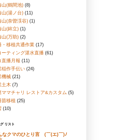
山(鶴間池)
(8)
山(湯ノ台)
(11)
海山(奈曽渓谷)
(1)
山(鉾立)
(1)
山(万助)
(2)
播・移植共通作業
(17)
コーティング湛水直播
(61)
コ直播月報
(11)
業稲作手伝い
(24)
業機械
(21)
業土木
(7)
棄ママチャリ レストア&カスタム
(5)
播苗移植
(25)
習
(10)
グ リスト
んなクマのひとり言 (￣(エ)￣)ﾉ
☆