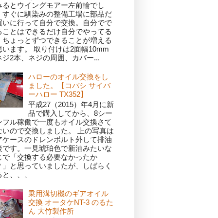
みるとウイングモアー左前輪でし
。すぐに馴染みの整備工場に部品だ
買いに行って自分で交換。自分でで
ることはできるだけ自分でやってる
、ちょっとずつできることが増える
思います。 取り付けは2面幅10mm
ネジ2本、ネジの周囲、カバー...
ハローのオイル交換をし
ました。【コバシ サイバ
ーハロー TX352】
平成27（2015）年4月に新
品で購入してから、8シー
ンフル稼働で一度もオイル交換さて
ないので交換しました。 上の写真は
アケースのドレンボルト外して排油
後です。一見琥珀色で新油みたいな
じで「交換する必要なかったか
？」と思っていましたが、しばらく
ると、、、
乗用溝切機のギアオイル
交換 オータケNT-3 のるた
ん 大竹製作所