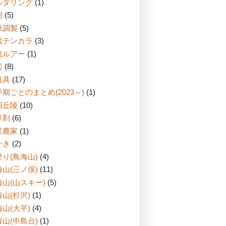
ルダリング
(1)
刈
(5)
燥調製
(5)
流テンカラ
(3)
流ルアー
(1)
起
(8)
道具
(17)
期ごとのまとめ(2023～)
(1)
羽丘陵
(10)
草剤
(6)
業農家
(1)
かき
(2)
り(鳥海山)
(4)
山(三ノ俣)
(11)
海山(山スキー)
(5)
山(杉沢)
(1)
山(大平)
(4)
山(中島台)
(1)