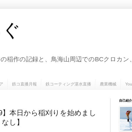
ろぐ
の稲作の記録と、鳥海山周辺でのBCクロカン
ア
鉄コ直播月報
鉄コーティング湛水直播
農業機械
Yo
自己紹介
19】本日から稲刈りを始めまし
りなし】