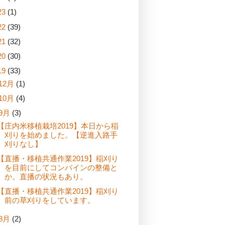
23
(1)
22
(39)
21
(32)
20
(30)
19
(33)
12月
(1)
10月
(4)
9月
(3)
【庄内米移植栽培2019】本日から稲
刈りを始めました。【逆進入路手
刈りなし】
【直播・移植共通作業2019】稲刈り
を目前にしてコンバインの整備と
か。直播の状況もあり。
【直播・移植共通作業2019】稲刈り
前の草刈りをしています。
8月
(2)