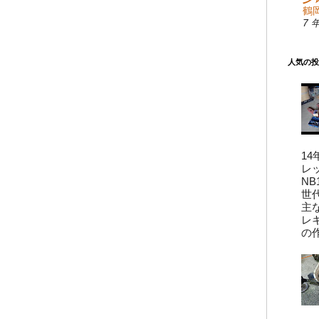
鶴岡
7 
人気の投
14
レ
N
世
主
レ
の作