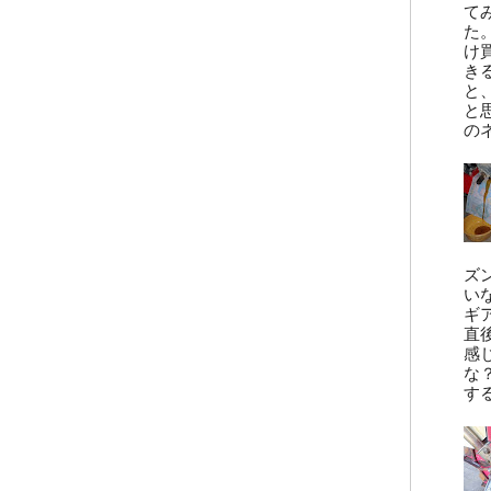
て
た
け
き
と
と
の
ズ
い
ギ
直
感
な
す