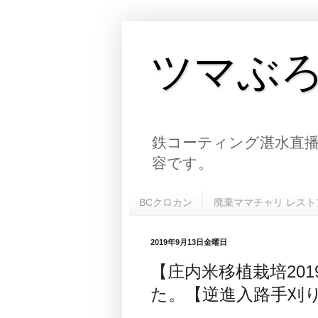
ツマぶ
鉄コーティング湛水直播
容です。
BCクロカン
廃棄ママチャリ レスト
2019年9月13日金曜日
【庄内米移植栽培20
た。【逆進入路手刈