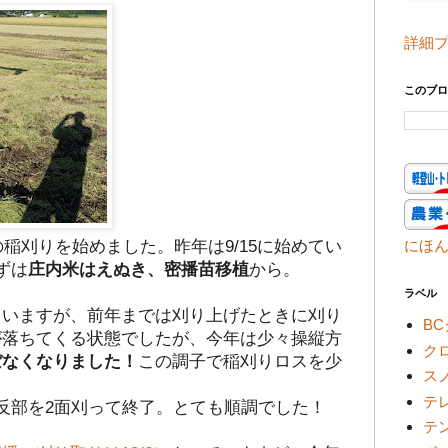
詳細
このブロ
の稲刈りを始めました。昨年は9/15に始めてい
にほ
ずは
庄内米はえぬき、密播苗移植
から。
ラベル
ていますが、前年までは刈り上げたときに刈り
B
が落ちてくる状態でしたが、今年は少々操縦方
ク
ぼなくなりました！
この調子で稲刈りロスを少
ス
。
テ
反部を2面刈って終了。とても順調でした！
テ