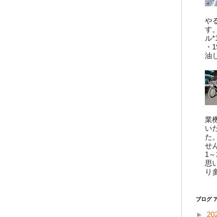
や
す
ル*
・
油
業
い
た
せ
1
思
り
ブログ 
►
20