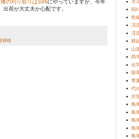
の刈り取りは10/6
にやっていますが、今年
ボ
。出荷が大丈夫か心配です。
稲
乾
渓
渓
耕
苗移植
山
四半
出
除
専
代
沢登
鳥海
鳥
鳥海
鳥海
鳥海