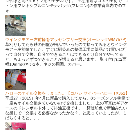
世代ほど前の1.5トン用のモデルです。 主な用途はコメの出荷で、1
トン用フレキシブルコンテナバッグ(フレコン)の作業倉庫内でのフ
ォ...
ウイングモアー左前輪をアッセンブリー交換(オーレックWM757P)
草刈りしてたら鉄の円盤が飛んでいったので拾ってみるとウイング
モアー左前輪でした。すぐに馴染みの整備工場に部品だけ買いに行
って自分で交換。自分でできることはできるだけ自分でやってる
と、ちょっとずつできることが増えると思います。 取り付けは2面
幅10mmのネジ2本、ネジの周囲、カバー...
ハローのオイル交換をしました。【コバシ サイバーハロー TX352】
平成27（2015）年4月に新品で購入してから、8シーズンフル稼働で
一度もオイル交換さていないので交換しました。 上の写真はギアケ
ースのドレンボルト外して排油直後です。一見琥珀色で新油みたい
な感じで「交換する必要なかったかな？」と思っていましたが、し
ばらくすると、、、