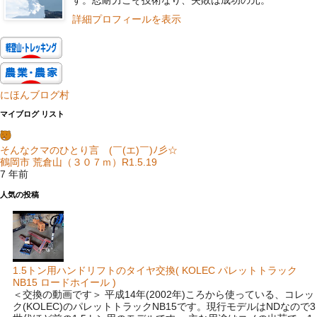
詳細プロフィールを表示
にほんブログ村
マイブログ リスト
そんなクマのひとり言 (￣(エ)￣)ﾉ彡☆
鶴岡市 荒倉山（３０７ｍ）R1.5.19
7 年前
人気の投稿
1.5トン用ハンドリフトのタイヤ交換( KOLEC パレットトラック
NB15 ロードホイール )
＜交換の動画です＞ 平成14年(2002年)ころから使っている、コレッ
ク(KOLEC)のパレットトラックNB15です。現行モデルはNDなので3