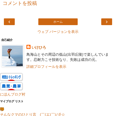
コメントを投稿
‹
›
ホーム
ウェブ バージョンを表示
自己紹介
いけひろ
鳥海山とその周辺の低山(出羽丘陵)で楽しんでいま
す。忍耐力こそ技術なり、失敗は成功の元。
詳細プロフィールを表示
にほんブログ村
マイブログ リスト
そんなクマのひとり言 (￣(エ)￣)ﾉ彡☆