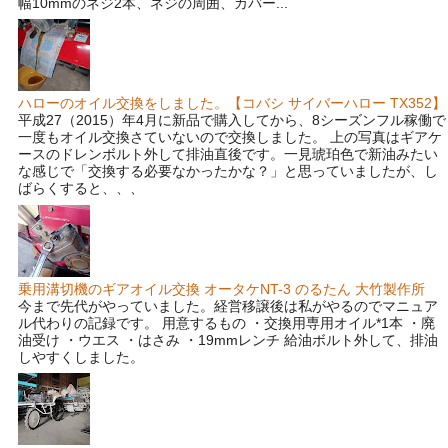
幅10mmのネジ2本、ネジの周囲、カバー...
ハローのオイル交換をしました。【コバシ サイバーハロー TX352】
平成27（2015）年4月に新品で購入してから、8シーズンフル稼働で
一度もオイル交換さていないので交換しました。 上の写真はギアケ
ースのドレンボルト外して排油直後です。一見琥珀色で新油みたい
な感じで「交換する必要なかったかな？」と思っていましたが、し
ばらくすると、、、
乗用溝切機のギアオイル交換 オータケNT-3 のるたん 大竹製作所
今まで先代がやっていました。経営移譲後は私がやるのでマニュア
ル代わりの記録です。 用意するもの ・交換用専用オイル*1本 ・廃
油受け ・ウエス ・はさみ ・19mmレンチ 給油ボルト外して、排油
しやすくしました。