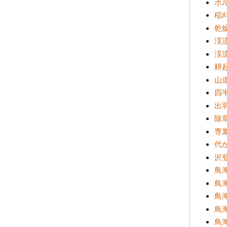
ボ
稲
乾
渓
渓
耕
山
四半
出
除
専
代
沢登
鳥海
鳥
鳥海
鳥海
鳥海