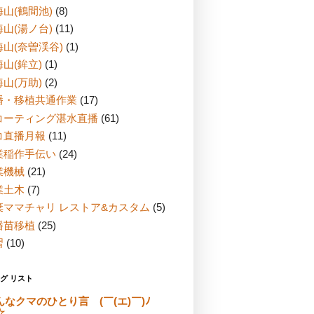
山(鶴間池)
(8)
山(湯ノ台)
(11)
海山(奈曽渓谷)
(1)
山(鉾立)
(1)
山(万助)
(2)
播・移植共通作業
(17)
コーティング湛水直播
(61)
コ直播月報
(11)
業稲作手伝い
(24)
業機械
(21)
業土木
(7)
棄ママチャリ レストア&カスタム
(5)
播苗移植
(25)
習
(10)
グ リスト
んなクマのひとり言 (￣(エ)￣)ﾉ
☆