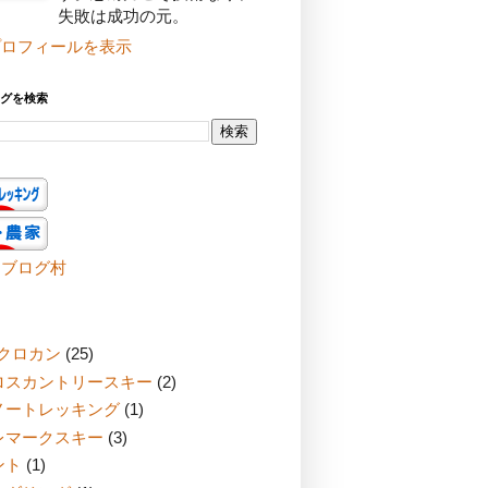
失敗は成功の元。
プロフィールを表示
グを検索
んブログ村
Cクロカン
(25)
ロスカントリースキー
(2)
ノートレッキング
(1)
レマークスキー
(3)
ント
(1)