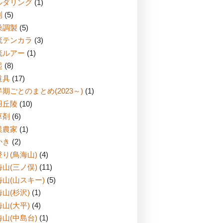
ルダリング
(1)
刈
(5)
燥調製
(5)
流テンカラ
(3)
流ルアー
(1)
起
(8)
道具
(17)
期ごとのまとめ(2023～)
(1)
羽丘陵
(10)
草剤
(6)
業農家
(1)
かき
(2)
り(鳥海山)
(4)
山(三ノ俣)
(11)
海山(山スキー)
(5)
山(杉沢)
(1)
山(大平)
(4)
山(中島台)
(1)