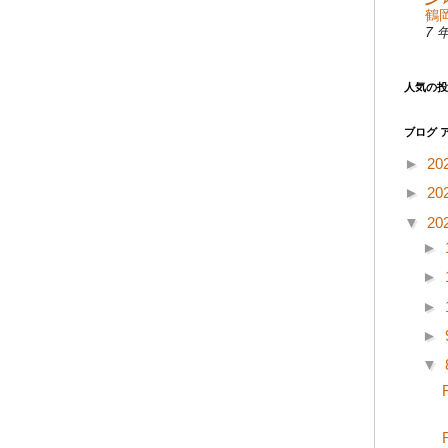
鶴岡
7 
人気の投
ブログ 
►
20
►
20
▼
20
►
►
►
►
▼