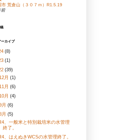
市 荒倉山（３０７ｍ）R1.5.19
年前
稿
アーカイブ
24
(8)
23
(1)
22
(39)
12月
(1)
11月
(6)
10月
(4)
9月
(6)
8月
(5)
R4、一般米と特別栽培米の水管理
終了。
R4、はえぬきWCSの水管理終了。