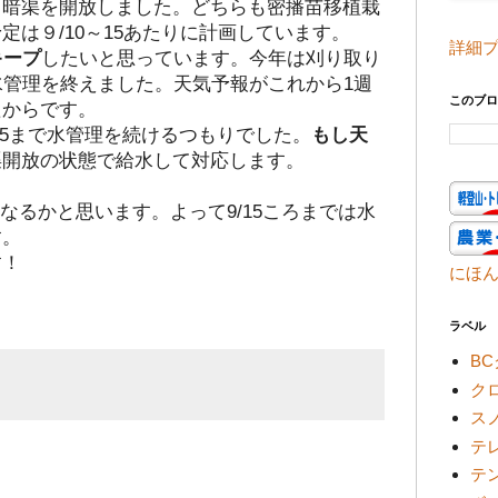
て暗渠を開放しました。どちらも密播苗移植栽
定は９/10～15あたりに計画しています。
詳細
キープ
したいと思っています。今年は刈り取り
水管理を終えました。天気予報がこれから1週
このブロ
たからです。
/5まで水管理を続けるつもりでした。
もし天
渠開放の状態で給水して対応します。
になるかと思います。よって9/15ころまでは水
す。
す！
にほ
ラベル
B
ク
ス
テ
テ