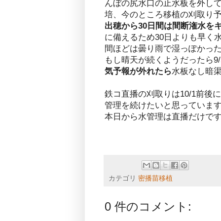
んぼの尻水口の止水板を外し
培、今のところ移植の刈取り予
出穂から30日間は間断潅水を
に備えるため30日よりも早く
間ほどは曇り雨で湿っぽかっ
もし晴天が続くようだったら9
気予報が外れたら
水板なし暗
鉄コ直播の刈取りは10/1前後
管理を続けたいと思っていま
本日から水管理は直播だけで
カテゴリ
密播苗移植
0 件のコメント: