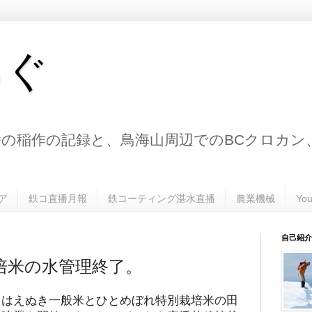
ろぐ
の稲作の記録と、鳥海山周辺でのBCクロカン
ア
鉄コ直播月報
鉄コーティング湛水直播
農業機械
Yo
自己紹介
培米の水管理終了。
、はえぬき一般米とひとめぼれ特別栽培米の田