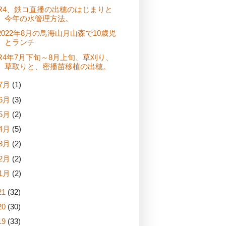
R4、鉄コ直播の出穂のはじまりと
今年の水管理方法。
2022年8月の鳥海山月山森で10歳児
とランチ
R4年7月下旬～8月上旬、草刈り、
草取りと、密播苗移植の出穂。
7月
(1)
6月
(3)
5月
(2)
4月
(5)
3月
(2)
2月
(2)
1月
(2)
21
(32)
20
(30)
19
(33)