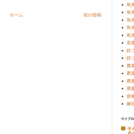
鳥海
鳥海
ホーム
前の投稿
鳥
鳥海
鳥海
直
鉄
鉄
農
農
農
廃
密
練
マイブロ
そ
彡