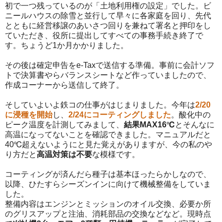
初で一つ残っているのが「土地利用権の設定」でした。ビ
ニールハウスの除雪と並行して早々に各家庭を回り、先代
とともに経営移譲のあいさつ回りを兼ねて署名と押印をし
ていただき、役所に提出してすべての事務手続き終了で
す。ちょうど1か月かかりました。
その後は確定申告をe-Taxで送信する準備。事前に会計ソフ
トで決算書やらバランスシートなど作っていましたので、
作成コーナーから送信して終了。
そしていよいよ鉄コの仕事がはじまりました。今年は
2/20
に浸種を開始
し、
2/24にコーティングしました
。酸化中の
ピーク温度を計測してみまして、
結果MAX16℃
とそんなに
高温になってないことを確認できました。マニュアルだと
40℃超えないようにと見た覚えがありますが、今の私のや
り方だと
高温対策は不要
な模様です。
コーティングが済んだら種子は基本ほったらかしなので、
以降、ひたすらシーズンインに向けて機械整備をしていま
した。
整備内容はエンジンとミッションのオイル交換、必要か所
のグリスアップと注油、消耗部品の交換などなど。現時点