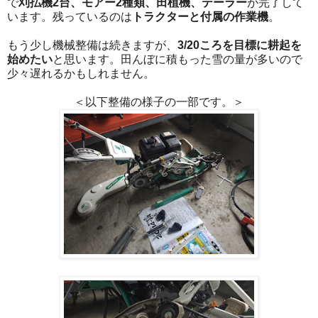
で
刈払機2台、モアー2種類、田植機、テーラー
が完了して
います。残っているのは
トラクターと付属の作業機
。
もう少し機械整備は続きますが、
3/20ころを目標に耕起を
始めたい
と思います。田んぼに積もった雪の量が多いので
少々遅れるかもしれません。
＜以下整備の様子の一部です。＞