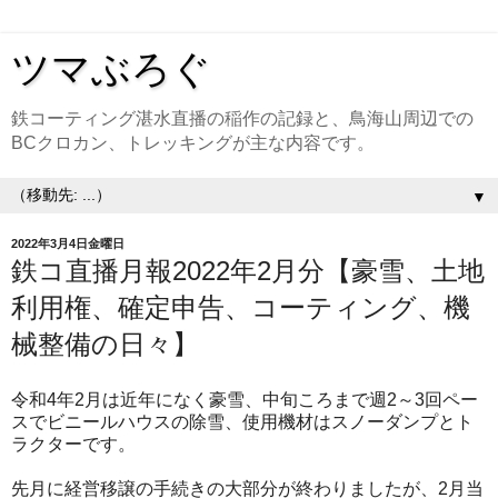
ツマぶろぐ
鉄コーティング湛水直播の稲作の記録と、鳥海山周辺での
BCクロカン、トレッキングが主な内容です。
▼
2022年3月4日金曜日
鉄コ直播月報2022年2月分【豪雪、土地
利用権、確定申告、コーティング、機
械整備の日々】
令和4年2月は近年になく豪雪、中旬ころまで週2～3回ペー
スでビニールハウスの除雪、使用機材はスノーダンプとト
ラクターです。
先月に経営移譲の手続きの大部分が終わりましたが、2月当