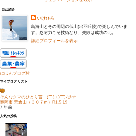
自己紹介
いけひろ
鳥海山とその周辺の低山(出羽丘陵)で楽しんでいま
す。忍耐力こそ技術なり、失敗は成功の元。
詳細プロフィールを表示
にほんブログ村
マイブログ リスト
そんなクマのひとり言 (￣(エ)￣)ﾉ彡☆
鶴岡市 荒倉山（３０７ｍ）R1.5.19
7 年前
人気の投稿