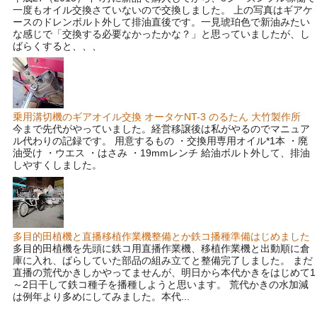
一度もオイル交換さていないので交換しました。 上の写真はギアケ
ースのドレンボルト外して排油直後です。一見琥珀色で新油みたい
な感じで「交換する必要なかったかな？」と思っていましたが、し
ばらくすると、、、
乗用溝切機のギアオイル交換 オータケNT-3 のるたん 大竹製作所
今まで先代がやっていました。経営移譲後は私がやるのでマニュア
ル代わりの記録です。 用意するもの ・交換用専用オイル*1本 ・廃
油受け ・ウエス ・はさみ ・19mmレンチ 給油ボルト外して、排油
しやすくしました。
多目的田植機と直播移植作業機整備とか鉄コ播種準備はじめました
多目的田植機を先頭に鉄コ用直播作業機、移植作業機と出動順に倉
庫に入れ、ばらしていた部品の組み立てと整備完了しました。 まだ
直播の荒代かきしかやってませんが、明日から本代かきをはじめて1
～2日干して鉄コ種子を播種しようと思います。 荒代かきの水加減
は例年より多めにしてみました。本代...