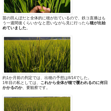
苗の田んぼだと全体的に穂が出ているので、鉄コ直播はも
う一週間後くらいかなと思いながら見に行ったら
穂が出始
めていました
。
約1か月前の判定では、出穂の予想は8/14でした。
1年目の私としては、
これから全体が穂で覆われるのに何日
かかるのか
、要観察です。