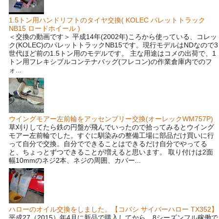
1.5トン用ハンドリフトのタイヤ交換( KOLEC パレットトラック
NB15 ロードホイール )
＜交換の動画です＞ 平成14年(2002年)ころから使っている、コレッ
ク(KOLEC)のパレットトラックNB15です。現行モデルはNDなので3
世代ほど前の1.5トン用のモデルです。 主な用途はコメの出荷で、1
トン用フレキシブルコンテナバッグ(フレコン)の作業倉庫内でのフ
ォ...
ウイングモアー左前輪をアッセンブリー交換(オーレックWM757P)
草刈りしてたら鉄の円盤が飛んでいったので拾ってみるとウイング
モアー左前輪でした。すぐに馴染みの整備工場に部品だけ買いに行
って自分で交換。自分でできることはできるだけ自分でやってる
と、ちょっとずつできることが増えると思います。 取り付けは2面
幅10mmのネジ2本、ネジの周囲、カバー...
ハローのオイル交換をしました。【コバシ サイバーハロー TX352】
平成27（2015）年4月に新品で購入してから、8シーズンフル稼働で