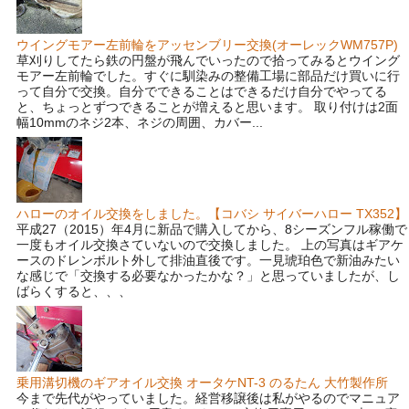
ウイングモアー左前輪をアッセンブリー交換(オーレックWM757P)
草刈りしてたら鉄の円盤が飛んでいったので拾ってみるとウイング
モアー左前輪でした。すぐに馴染みの整備工場に部品だけ買いに行
って自分で交換。自分でできることはできるだけ自分でやってる
と、ちょっとずつできることが増えると思います。 取り付けは2面
幅10mmのネジ2本、ネジの周囲、カバー...
ハローのオイル交換をしました。【コバシ サイバーハロー TX352】
平成27（2015）年4月に新品で購入してから、8シーズンフル稼働で
一度もオイル交換さていないので交換しました。 上の写真はギアケ
ースのドレンボルト外して排油直後です。一見琥珀色で新油みたい
な感じで「交換する必要なかったかな？」と思っていましたが、し
ばらくすると、、、
乗用溝切機のギアオイル交換 オータケNT-3 のるたん 大竹製作所
今まで先代がやっていました。経営移譲後は私がやるのでマニュア