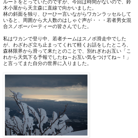
ルートをとっていたのですが、今回は時間がないので、鈴
木小屋から天主森に直線で向かいました。
林の斜面を独り、ひーひー言いながらワカンラッセルして
いると、周囲から大人数のはしゃぐ声が・・・若者男女混
合スノボーパーティーの皆さんでした。
私はワカンで登り中、若者チームはスノボ滑走中でした
が、わざわざ立ち止まってくれて軽くお話をしたところ、
森林限界から滑って来たとのことで、別れぎわお互い「こ
れから天気下る予報でしたね～お互い気をつけてね～！」
と言ってまた自分の世界に入りました。