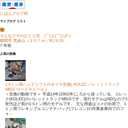
にほんブログ村
マイブログ リスト
そんなクマのひとり言 (￣(エ)￣)ﾉ彡☆
鶴岡市 荒倉山（３０７ｍ）R1.5.19
7 年前
人気の投稿
1.5トン用ハンドリフトのタイヤ交換( KOLEC パレットトラック
NB15 ロードホイール )
＜交換の動画です＞ 平成14年(2002年)ころから使っている、コレッ
ク(KOLEC)のパレットトラックNB15です。現行モデルはNDなので3
世代ほど前の1.5トン用のモデルです。 主な用途はコメの出荷で、1
トン用フレキシブルコンテナバッグ(フレコン)の作業倉庫内でのフ
ォ...